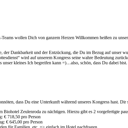
eams wollen Dich von ganzem Herzen Willkommen heißen zu unserer Re
e, der Dankbarkeit und der Entzückung, die Du im Bezug auf unser wund
„Gottesdienst“ wird auf unserem Kongress seine wahre Bedeutung zurück
s unser kleines Ich begreifen kann =)…also, schön, dass Du dabei bist. W
h vonnöten, dass Du eine Unterkunft während unseres Kongress hast. Di
im Biohotel Zeulenroda zu nächtigen. Hierzu gibt es 2 vorgefertigte pau
g: € 718,50 pro Person
g: € 645,00 pro Person
en für Familien, etc. => einfach im Hotel nachfragen.