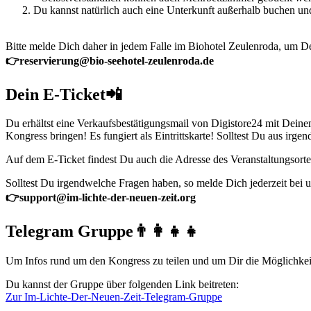
Du kannst natürlich auch eine Unterkunft außerhalb buchen un
Bitte melde Dich daher in jedem Falle im Biohotel Zeulenroda, um 
👉
reservierung@bio-seehotel-zeulenroda.de
Dein E-Ticket📲
Du erhältst eine Verkaufsbestätigungsmail von Digistore24 mit Dein
Kongress bringen! Es fungiert als Eintrittskarte! Solltest Du aus ir
Auf dem E-Ticket findest Du auch die Adresse des Veranstaltungsorte
Solltest Du irgendwelche Fragen haben, so melde Dich jederzeit bei 
👉
support@im-lichte-der-neuen-zeit.org
Telegram Gruppe👨‍👩‍👧‍👧
Um Infos rund um den Kongress zu teilen und um Dir die Möglichkeit
Du kannst der Gruppe über folgenden Link beitreten:
Zur Im-Lichte-Der-Neuen-Zeit-Telegram-Gruppe