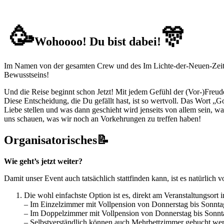
🥳
🎊
Wohoooo! Du bist dabei!
Im Namen von der gesamten Crew und des Im Lichte-der-Neuen-Zeit-T
Bewusstseins!
Und die Reise beginnt schon Jetzt! Mit jedem Gefühl der (Vor-)Freud
Diese Entscheidung, die Du gefällt hast, ist so wertvoll. Das Wort 
Liebe stellen und was dann geschieht wird jenseits von allem sein, wa
uns schauen, was wir noch an Vorkehrungen zu treffen haben!
Organisatorisches📝
Wie geht’s jetzt weiter?
Damit unser Event auch tatsächlich stattfinden kann, ist es natürlic
Die wohl einfachste Option ist es, direkt am Veranstaltungsort 
– Im Einzelzimmer mit Vollpension von Donnerstag bis Sonnta
– Im Doppelzimmer mit Vollpension von Donnerstag bis Sonnta
– Selbstverständlich können auch Mehrbettzimmer gebucht werd